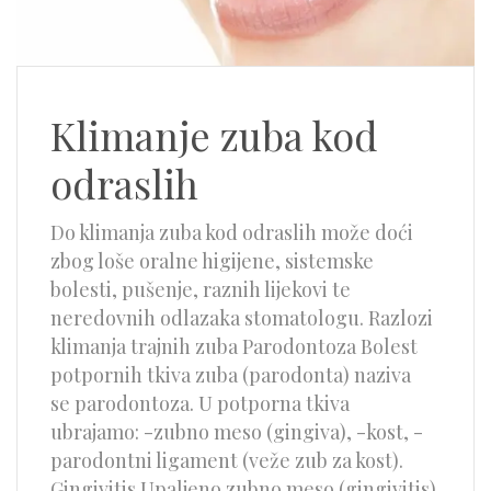
Klimanje zuba kod
odraslih
Do klimanja zuba kod odraslih može doći
zbog loše oralne higijene, sistemske
bolesti, pušenje, raznih lijekovi te
neredovnih odlazaka stomatologu. Razlozi
klimanja trajnih zuba Parodontoza Bolest
potpornih tkiva zuba (parodonta) naziva
se parodontoza. U potporna tkiva
ubrajamo: -zubno meso (gingiva), -kost, -
parodontni ligament (veže zub za kost).
Gingivitis Upaljeno zubno meso (gingivitis)