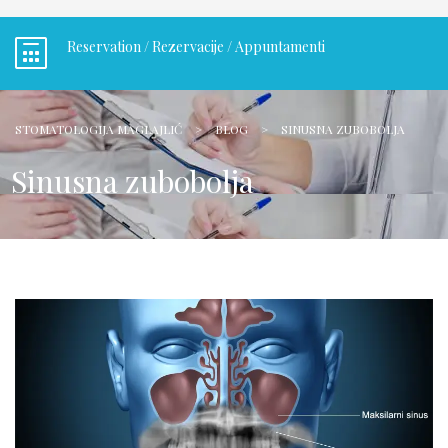
Reservation / Rezervacije / Appuntamenti
STOMATOLOGIJA MAGLAJLIĆ
>
BLOG
>
SINUSNA ZUBOBOLJA
Sinusna zubobolja