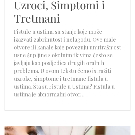
Uzroci, Simptomi i
Tretmani
Fistule u ustima su stanje koje može
izazvati zabrinutost i nelagodu. Ove male
otvore ili kanale koje povezuju unutrašnjost
usne šupljine s okolnim tkivima često se
javljaju kao posljedica drugih oralnih
problema. U ovom tekstu ćemo istražiti
uzroke, simptome i tretmane fistula u
ustima. Šta su Fistule u Ustima? Fistula u
ustima je abnormalni otvor…