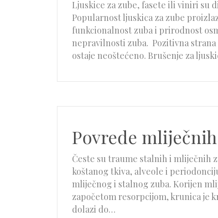
Ljuskice za zube, fasete ili viniri su
Popularnost ljuskica za zube proizlaz
funkcionalnost zuba i prirodnost osmi
nepravilnosti zuba. Pozitivna strana
ostaje neoštećeno. Brušenje za ljus
Povrede mliječnih
Česte su traume stalnih i mliječnih z
koštanog tkiva, alveole i periodonci
mliječnog i stalnog zuba. Korijen mli
započetom resorpcijom, krunica je kr
dolazi do…