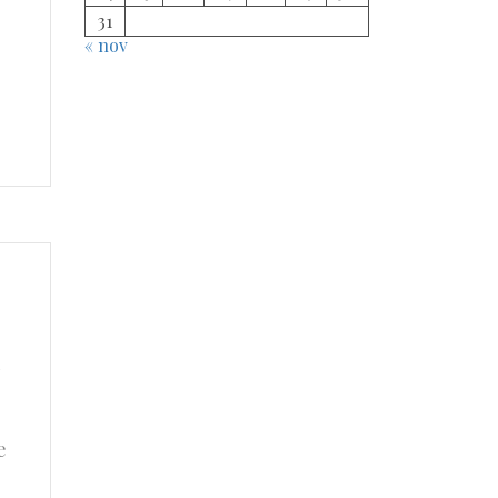
31
« nov
i
e