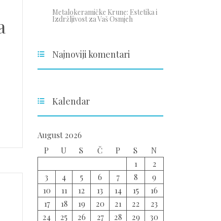
Metalokeramičke Krune: Estetika i
a
Izdržljivost za Vaš Osmjeh
Najnoviji komentari
Kalendar
August 2026
P
U
S
Č
P
S
N
1
2
3
4
5
6
7
8
9
10
11
12
13
14
15
16
17
18
19
20
21
22
23
24
25
26
27
28
29
30