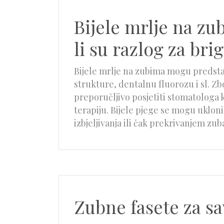
Bijele mrlje na zu
li su razlog za bri
Bijele mrlje na zubima mogu predsta
strukture, dentalnu fluorozu i sl. Zbog
preporučljivo posjetiti stomatologa 
terapiju. Bijele pjege se mogu uklon
izbjeljivanja ili čak prekrivanjem z
Zubne fasete za s