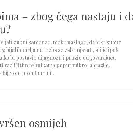
bima – zbog čega nastaju i d
gu?
vljati zubni kamenac, meke naslage, defekt zubne
 bijelih mrlja ne treba se zabrinjavati, ali je ipak
kako bi postavio dijagnozu i pružio odgovarajuću
iti različitim tehnikama poput mikro-abrazije,
uba bijelom plombom ili…
avršen osmijeh