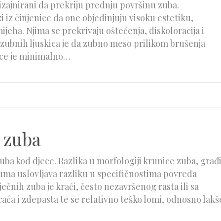
 dizajnirani da prekriju prednju površinu zuba.
i iz činjenice da one objedinjuju visoku estetiku,
jeha. Njima se prekrivaju oštećenja, diskoloracija i
 zubnih ljuskica je da zubno meso prilikom brušenja
kice je minimalno…
 zuba
uba kod djece. Razlika u morfologiji krunice zuba, građ
juma uslovljava razliku u specifičnostima povreda
ječnih zuba je kraći, često nezavršenog rasta ili sa
aća i zdepasta te se relativno teško lomi, odnosno lakš