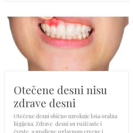
Otečene desni nisu
zdrave desni
Otečene desni obično uzrokuje loša oralna
higijena. Zdrave desni su ružičaste i
čvrste, a upaljene uglavnom crvene i