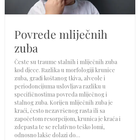
Povrede mliječnih
zuba
Česte su traume stalnih i mliječnih zuba
kod djece. Razlika u morfologiji krunice
zuba, građi koštanog tkiva, alveole i
periodoncijuma uslovljava razliku u
specifičnostima povreda mliječnog i
stalnog zuba. Korijen mliječnih zuba je
kraći, često nezavršenog rasta ili sa
započetom resorpcijom, krunica je kraća i
zdepasta te se relativno teško lomi,
odnosno lakše dolazi do…