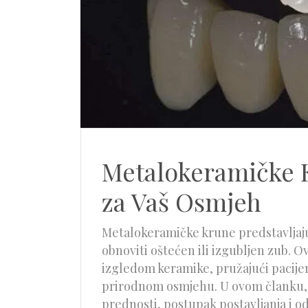
Metalokeramičke Kr
za Vaš Osmjeh
Metalokeramičke krune predstavljaju
obnoviti oštećen ili izgubljen zub. 
izgledom keramike, pružajući pacijen
prirodnom osmjehu. U ovom članku, 
prednosti, postupak postavljanja i 