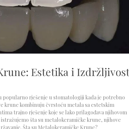
une: Estetika i Izdržljivos
 popularno rješenje u stomatologiji kada je potrebno
Ove krune kombinuju čvrstoću metala sa estetskim
tima trajno rješenje koje se lako prilagođava njihovom
istražujemo šta su metalokeramičke krune, njihove
održavanje. Šta su Metalokeramičke Krune?