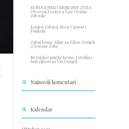
RENDGENSKO SNIMANJE ZUBA:
Otvoreni Prozor u Vaše Oralno
Zdravlje
Korijen Zubnog Živca: Važnost i
Funkcija
Zubni Konac: Ključ za Zdrav Osmjeh
i Očuvane Zube
Metalokeramičke Krune: Estetika i
Izdržljivost za Vaš Osmjeh
t
Najnoviji komentari
Kalendar