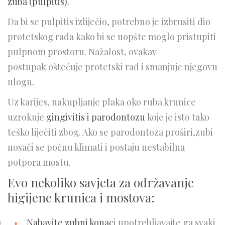
zuba (pulpitis).
Da bi se pulpitis izliječio, potrebno je izbrusiti dio
protetskog rada kako bi se uopšte moglo pristupiti
pulpnom prostoru. Nažalost, ovakav
postupak oštećuje protetski rad i smanjuje njegovu
ulogu
.
Uz karijes, nakupljanje plaka oko ruba krunice
uzrokuje
gingivitis i parodontozu
koje je isto tako
teško liječiti zbog. Ako se parodontoza proširi,zubi
nosači se počnu klimati i postaju nestabilna
potpora mostu.
Evo nekoliko savjeta za održavanje
higijene krunica i mostova:
Nabavite zubni konac
i upotrebljavajte ga svaki