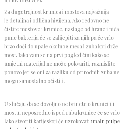
njihov duži vijek.
Za dugotrajnost krunica i mostova najvažnija
je detaljna i odlična higijena
.
Ako redovno ne
čistite mostove i krunice, naslage od hrane i pića
pune bakterija će se zalijepiti za njih pa će vrlo
brzo doći do upale okolnog mesa i zuba koji drže
most
.
Iako vam se na prvi pogled čini kako se
umjetni materijal ne može pokvariti, razmislite
ponovo jer se oni za razliku od prirodnih zuba ne
mogu samostalno očistiti.
U slučaju da se dovoljno ne brinete o krunici ili
mostu, neposredno ispod ruba krunice će se vrlo
lako stvoriti karijeskoji će uzrokovati
upalu pulpe